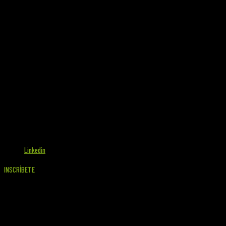
Linkedin
INSCRÍBETE