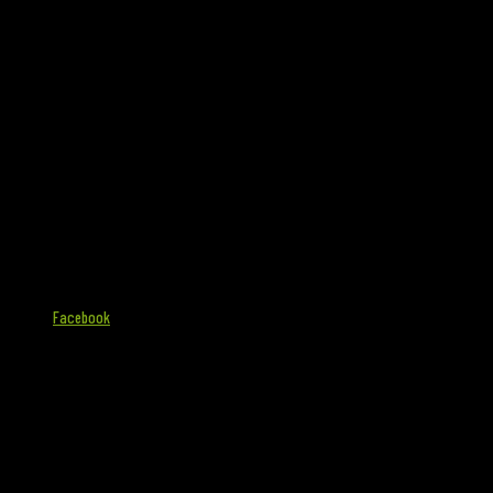
Facebook