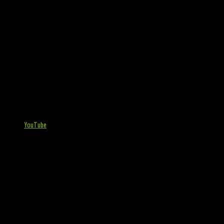
YouTube