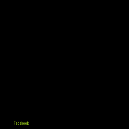
Facebook