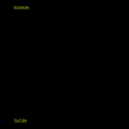
Instagram
YouTube