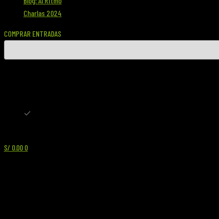
Blog: Al Ritmo
Charlas 2024
COMPRAR ENTRADAS
S/ PEN
S/ PEN
$ USD
S/
0.00
0