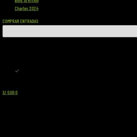
Blog: Al Ritmo
Charlas 2024
COMPRAR ENTRADAS
S/ PEN
S/ PEN
$ USD
S/
0.00
0