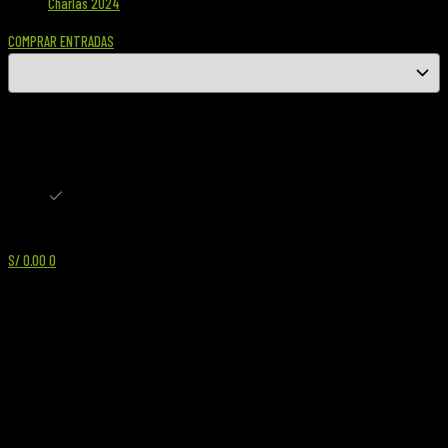
Charlas 2024
COMPRAR ENTRADAS
S/ PEN
S/ PEN
$ USD
S/
0.00
0